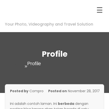
☰
Skip
Your Photo, Videography and Travel Solution
to
otography
content
p
nstagram
ip
Profile
otography
Home
Profile
»
deography
Contact
Us
Posted by
Compro
Posted on
November 28, 2017
Ini adalah contoh laman. Ini
berbeda
dengan