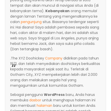
posting blog karena akan tetap berada di satu
tempat dan akan muncul di navigasi situs Anda (di
kebanyakan tema).
Kebanyakan
orang
memulai
dengan laman Tentang yang mengenalkannya ke
calon
pengunjung
situs. Biasanya terdengar seperti
ini: Hai disana! Saya adalah pembawa sepeda siang
hari, calon aktor di malam hari, dan ini adalah situs
web saya. Saya tinggal di Los Angeles, punya anjing
hebat bernama Jack, dan saya suka piña colada.
(Dan tertangkap basah).
.The XYZ Doohickey
Company
didirikan pada tahun
1971, dan telah menyediakan doohickeys berkualitas
kepada masyarakat sejak saat itu. Terletak di
Gotham City, XYZ mempekerjakan lebih dari 2.000
orang dan melakukan segala hal yang
mengagumkan untuk komunitas Gotham.
Sebagai pengguna
WordPress
baru, Anda harus
membuka
dasbor
untuk menghapus halaman ini
dan membuat
halaman
baru untuk konten Anda.